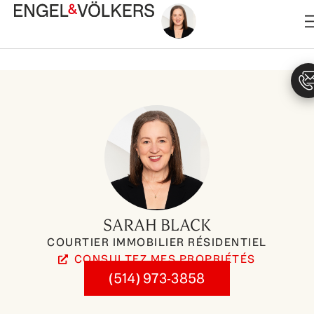
Aller
au
contenu
SARAH BLACK
COURTIER IMMOBILIER RÉSIDENTIEL
CONSULTEZ MES PROPRIÉTÉS
(514) 973-3858